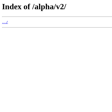
Index of /alpha/v2/
../